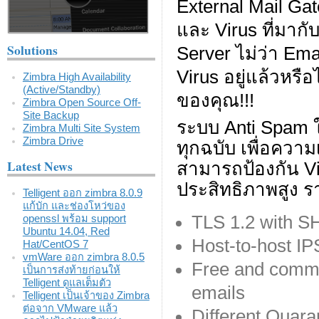
External Mail Gat
และ Virus ที่มากั
Solutions
Server ไม่ว่า Em
Virus อยู่แล้วหรือ
Zimbra High Availability
(Active/Standby)
ของคุณ!!!
Zimbra Open Source Off-
Site Backup
ระบบ Anti Spam
Zimbra Multi Site System
Zimbra Drive
ทุกฉบับ เพื่อควา
Latest News
สามารถป้องกัน Vir
ประสิทธิภาพสูง รา
Telligent ออก zimbra 8.0.9
แก้บัก และช่องโหว่ของ
TLS 1.2 with 
openssl พร้อม support
Ubuntu 14.04, Red
Host-to-host IP
Hat/CentOS 7
vmWare ออก zimbra 8.0.5
Free and comme
เป็นการส่งท้ายก่อนให้
Telligent ดูแลเต็มตัว
emails
Telligent เป็นเจ้าของ Zimbra
ต่อจาก VMware แล้ว
Different Quara