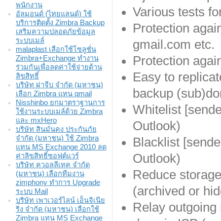
พนักงาน
Various tests f
อัลมอนด์ (ไทยแลนด์) ใช้
บริการติดตั้ง Zimbra Backup
Protection agai
เสริมความปลอดภัยข้อมูล
ระบบเมล์
gmail.com etc.
malaplast เลือกใช้โซลูชั่น
Protection agai
Zimbra+Exchange ทำงาน
ร่วมกันเพื่อลดค่าใช้จ่ายด้าน
Easy to replica
ลิขสิทธิ์
บริษัท ฝาจีบ จำกัด (มหาชน)
backup (sub)do
เลือก Zimbra แทน qmail
Nisshinbo ยกมาตราฐานการ
Whitelist [send
ใช้งานระบบเมล์ด้วย Zimbra
และ mxHero
Outlook)
บริษัท สินมั่นคง ประกันภัย
จำกัด (มหาชน) ใช้ Zimbra
Blacklist [send
แทน MS Exchange 2010 ลด
Outlook)
ค่าลิขสิทธิ์ซอฟต์แวร์
บริษัท ควอลลีเทค จำกัด
Reduce storage
(มหาชน) เลือกทีมงาน
zimphony ทำการ Upgrade
(archived or hi
ระบบ Mail
บริษัท เพาเวอร์ไลน์ เอ็นจิเนีย
Relay outgoing 
ริ่ง จำกัด (มหาชน) เลือกใช้
Zimbra แทน MS Exchange