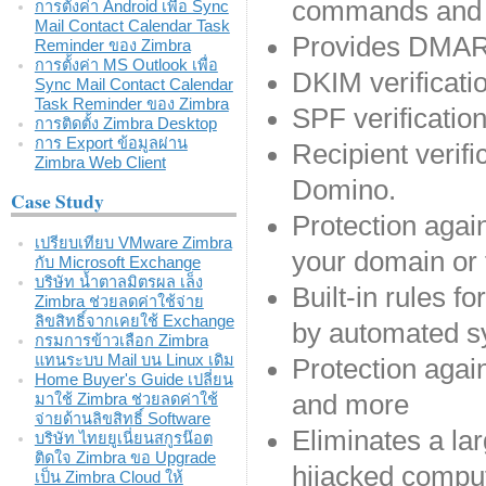
commands and
การตั้งค่า Android เพื่อ Sync
Mail Contact Calendar Task
Provides DMARC
Reminder ของ Zimbra
การตั้งค่า MS Outlook เพื่อ
DKIM verificati
Sync Mail Contact Calendar
Task Reminder ของ Zimbra
SPF verificati
การติดตั้ง Zimbra Desktop
การ Export ข้อมูลผ่าน
Recipient verif
Zimbra Web Client
Domino.
Case Study
Protection agai
เปรียบเทียบ VMware Zimbra
your domain or 
กับ Microsoft Exchange
บริษัท น้ำตาลมิตรผล เล็ง
Built-in rules 
Zimbra ช่วยลดค่าใช้จ่าย
ลิขสิทธิ์จากเคยใช้ Exchange
by automated 
กรมการข้าวเลือก Zimbra
แทนระบบ Mail บน Linux เดิม
Protection again
Home Buyer's Guide เปลี่ยน
and more
มาใช้ Zimbra ช่วยลดค่าใช้
จ่ายด้านลิขสิทธิ์ Software
Eliminates a la
บริษัท ไทยยูเนี่ยนสกูรน๊อต
ติดใจ Zimbra ขอ Upgrade
hijacked compu
เป็น Zimbra Cloud ให้