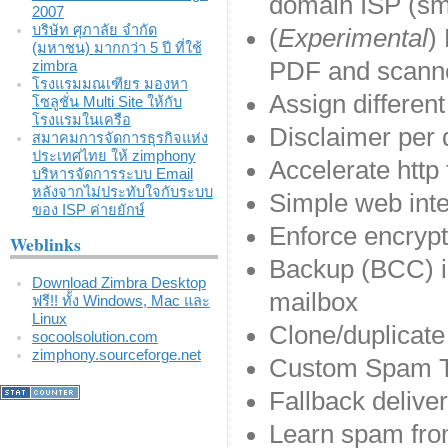
domain ISP (sm
2007
บริษัท ศุภาลัย จำกัด
(
Experimental
)
(มหาชน) มากกว่า 5 ปี ที่ใช้
PDF and scanne
zimbra
โรงแรมมณเฑียร มองหา
Assign differen
โซลูชั่น Multi Site ให้กับ
โรงแรมในเครือ
Disclaimer per
สมาคมการจัดการธุรกิจแห่ง
ประเทศไทย ให้ zimphony
Accelerate http 
บริหารจัดการระบบ Email
หลังจากไม่ประทับใจกับระบบ
Simple web inte
ของ ISP ค่ายยักษ์
Enforce encrypt
Weblinks
Backup (BCC) in
Download Zimbra Desktop
mailbox
ฟรี!! ทั้ง Windows, Mac และ
Linux
Clone/duplicate
socoolsolution.com
zimphony.sourceforge.net
Custom Spam TA
Fallback deliver
Learn spam fro