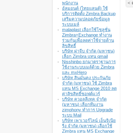
พนักงาน
< 
อัลมอนด์ (ไทยแลนด์) ใช้
บริการติดตั้ง Zimbra Backup
เสริมความปลอดภัยข้อมูล
ระบบเมล์
malaplast เลือกใช้โซลูชั่น
Zimbra+Exchange ทำงาน
ร่วมกันเพื่อลดค่าใช้จ่ายด้าน
ลิขสิทธิ์
บริษัท ฝาจีบ จำกัด (มหาชน)
เลือก Zimbra แทน qmail
Nisshinbo ยกมาตราฐานการ
ใช้งานระบบเมล์ด้วย Zimbra
และ mxHero
บริษัท สินมั่นคง ประกันภัย
จำกัด (มหาชน) ใช้ Zimbra
แทน MS Exchange 2010 ลด
ค่าลิขสิทธิ์ซอฟต์แวร์
บริษัท ควอลลีเทค จำกัด
(มหาชน) เลือกทีมงาน
zimphony ทำการ Upgrade
ระบบ Mail
บริษัท เพาเวอร์ไลน์ เอ็นจิเนีย
ริ่ง จำกัด (มหาชน) เลือกใช้
Zimbra แทน MS Exchange